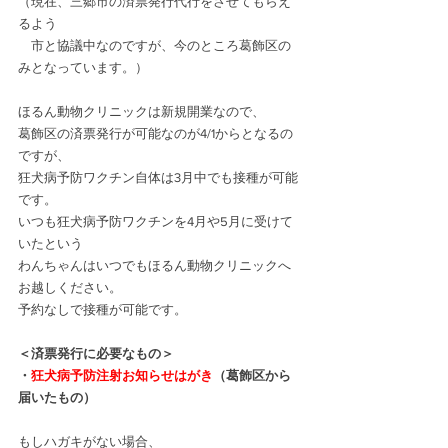
（現在、三郷市の済票発行代行をさせてもらえ
るよう
　市と協議中なのですが、今のところ葛飾区の
みとなっています。）
ほるん動物クリニックは新規開業なので、
葛飾区の済票発行が可能なのが4/1からとなるの
ですが、
狂犬病予防ワクチン自体は
3月中でも接種が可能
です。
いつも狂犬病予防ワクチンを4月や5月に受けて
いたという
わんちゃんはいつでもほるん動物クリニックへ
お越しください。
予約なしで接種が可能です。
＜済票発行に必要なもの＞
・
狂犬病予防注射お知らせはがき
（葛飾区から
届いたもの）
もしハガキがない場合、　