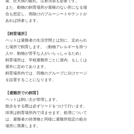
薬、狂犬病の鑑札、注射済票も必要です。
また、動物の飼育場所が屋根のない所になる場
合も想定し、雨除けのブルーシートやテントが
あれば持参します。
【飼育場所】
ペットは避難者の生活空間とは別に、定められ
た場所で飼育します。（動物アレルギーを持つ
人や、動物が苦手な人がいらっしゃるため）
飼育場所は、学校避難所ごとに屋内、もしくは
屋外に定めてあります。
飼育場所内では、同種のグループに分けケージ
を設置することになります。
【避難所での飼育】
ペットは飼い主が管理します。
散歩をする際は必ずリードをつけて行います。
排泄は飼育場所内で済ませます。処理について
は、避難者の排泄物と同様に避難所指定の処分
場所に廃棄します。