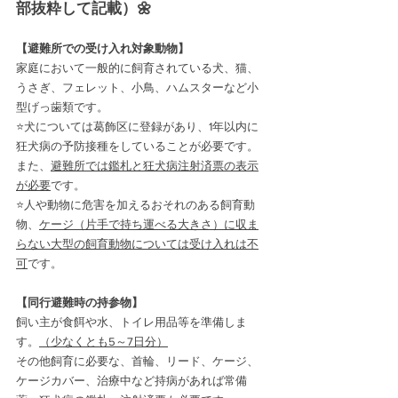
部抜粋して記載）🌼
【避難所での受け入れ対象動物】
家庭において一般的に飼育されている犬、猫、
うさぎ、フェレット、小鳥、ハムスターなど小
型げっ歯類です。
⭐犬については葛飾区に登録があり、1年以内に
狂犬病の予防接種をしていることが必要です。
また、
避難所では鑑札と狂犬病注射済票の表示
が必要
です。
⭐人や動物に危害を加えるおそれのある飼育動
物、
ケージ（片手で持ち運べる大きさ）に収ま
らない大型の飼育動物については受け入れは不
可
です。
【同行避難時の持参物】
飼い主が食餌や水、トイレ用品等を準備しま
す。
（少なくとも5～7日分）
その他飼育に必要な、首輪、リード、ケージ、
ケージカバー、治療中など持病があれば常備