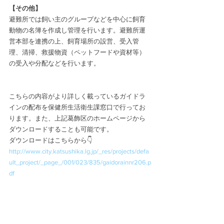
【その他】
避難所では飼い主のグループなどを中心に飼育
動物の名簿を作成し管理を行います。避難所運
営本部を連携の上、飼育場所の設営、受入管
理、清掃、救援物資（ペットフードや資材等）
の受入や分配などを行います。
こちらの内容がより詳しく載っているガイドラ
インの配布を保健所生活衛生課窓口で行ってお
ります。また、上記葛飾区のホームページから
ダウンロードすることも可能です。
ダウンロードはこちらから👇
http://www.city.katsushika.lg.jp/_res/projects/defa
ult_project/_page_/001/023/835/gaidorainnr206.p
df