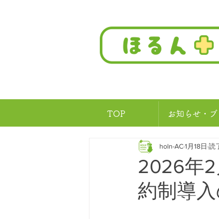
TOP
お知らせ・ブ
holn-AC
1月18日
読
2026
約制導入