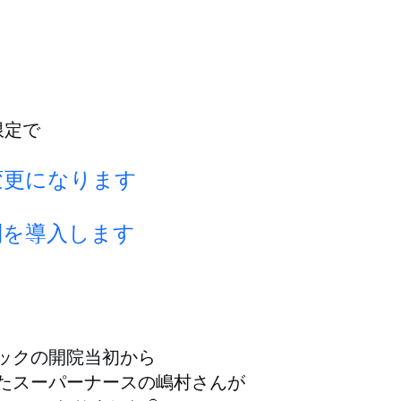
限定で
変更になります
制を導入します
、
ックの開院当初から
たスーパーナースの嶋村さんが