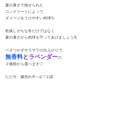
夏の暑さで熱せられた
コンクリートによって
ダメージをうけやすい肉球💦
乾燥しがちな冬だけではなく
夏の暑さから肉球を守ってあげましょう💪
ベタつかずサラサラの仕上がりで、
無香料
と
ラベンダー
の
２種類から選べます♡
ただ今、爆売れ中～(≧▽≦)笑