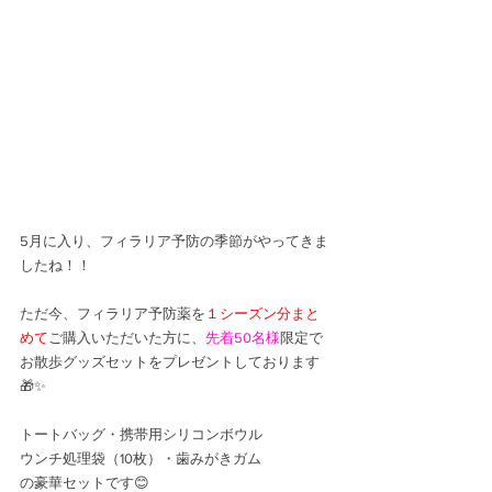
5月に入り、フィラリア予防の季節がやってきま
したね！！
ただ今、フィラリア予防薬を
１シーズン分まと
めて
ご購入
いただいた方に、
先着50名様
限定
で
お散歩グッズセットをプレゼントしております
🎁✨
トートバッグ・携帯用シリコンボウル
ウンチ処理袋（10枚）・歯みがきガム
の豪華セットです😊