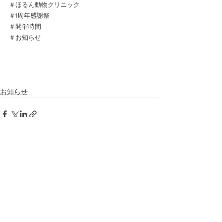
＃ほるん動物クリニック
＃1周年感謝祭
＃開催時間
＃お知らせ
お知らせ
すべて表示
最新記事