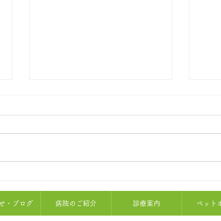
8月
8月1日（土）診察時間変更の
お知らせ
せ・ブログ
病院のご紹介
診療案内
ペット